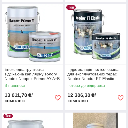
Топ
Епоксидна грунтовка
Гідроізоляція полісечовина
відсікаюча капілярну вологу
для експлуатованих терас
Neotex Neopox Primer AY A+B
Neotex Neodur FT Elastic
упаковка 5,05 кг
(А+В) 5,5 кг RAL 1013
В наявності
Готово до відправки
13 011,70
12 306,30
₴/
₴/
комплект
комплект
Топ