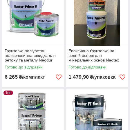
Грунтовка поліуретан
Епоксидна ґрунтовка на
полісечовинна швидка для
водній основі для
бетону та металу Neodur
мінеральних основ Neotex
Primer SF (А+В) 4 кг
Acqua Primer NP А+В упак 0,7
Готово до відправки
Готово до відправки
кг
6 265
1 479,90
₴/комплект
₴/упаковка
Топ