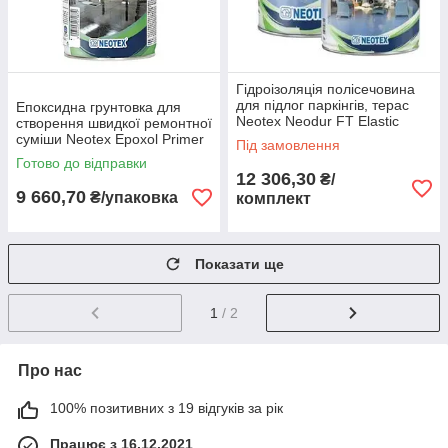
Гідроізоляція полісечовина
для підлог паркінгів, терас
Епоксидна грунтовка для
Neotex Neodur FT Elastic
створення швидкої ремонтної
(А+В) пак 5,5 кг RAL 7047
суміши Neotex Epoxol Primer
Під замовлення
упак 10 кг
Готово до відправки
12 306,30
₴/
9 660,70
₴/упаковка
комплект
Показати ще
1
/ 2
Про нас
100% позитивних з 19 відгуків за рік
Працює з 16.12.2021