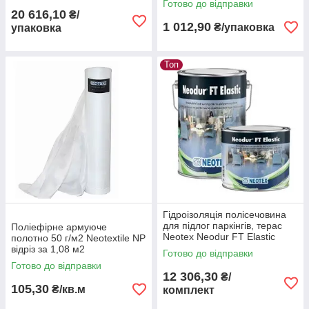
Готово до відправки
20 616,10
₴/
1 012,90
₴/упаковка
упаковка
Топ
Гідроізоляція полісечовина
для підлог паркінгів, терас
Поліефірне армуюче
Neotex Neodur FT Elastic
полотно 50 г/м2 Neotextile NP
(А+В) пак 5,5 кг RAL 7035
відріз за 1,08 м2
Готово до відправки
Готово до відправки
12 306,30
₴/
105,30
₴/кв.м
комплект