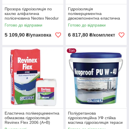
Прозора гідроізоляція по
Гідроізоляція
кахлю аліфатична
полімерцементна
полісечовина Neotex Neodur
двокомпонентна еластична
ft clear (А+В) 2 кг
Revinex Flex U360 (А+В) 35 кг
Готово до відправки
Готово до відправки
сірий
5 109,90
6 817,80
₴/упаковка
₴/комплект
Топ
Еластична полімерцементна
Поліуретанова
обмазкова гідроізоляція
гідроізоляційна УФ стійка
Revinex Flex 2006 (А+В)
мастика гідроізоляція тераси
комплект 34 кг
балкону Neoproof PU W-40