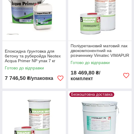
Поліуретановий матовий лак
двокомпонентний на
Епоксидна ґрунтовка для
розчиннику Vimatec VIMAPUR
бетону та руберойда Neotex
VARNISH mat упак 10 кг
Acqua Primer NP упак 7 кг
Готово до відправки
Готово до відправки
18 469,80
₴/
7 746,50
₴/упаковка
комплект
Безкоштовна доставка