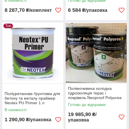
В наявності
Готово до відправки
білий пак 13 кг
8 287,70
6 584
₴/комплект
₴/упаковка
Топ
Полімочевина холодна
гідроізоляція терас і
Поліуретанова ґрунтовка для
покрівель Neoproof Polyurea
бетону та металу праймер
R (А+В) 19 кг біла
Neotex PU Primer 1 л
Готово до відправки
В наявності
19 985,90
₴/
1 290,90
₴/упаковка
упаковка