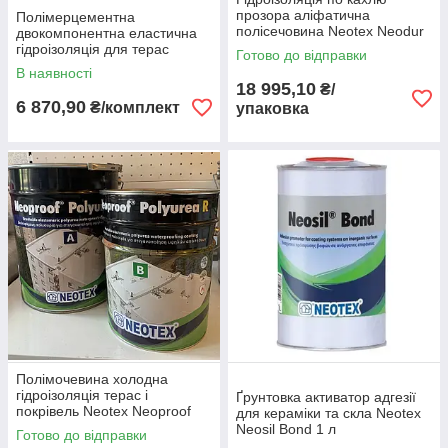
прозора аліфатична
Полімерцементна
полісечовина Neotex Neodur
двокомпонентна еластична
ft clear (А+ В) 8 кг
гідроізоляція для терас
Готово до відправки
Vimatec Waterblock Flex (А+В)
В наявності
37 кг
18 995,10
₴/
6 870,90
₴/комплект
упаковка
Полімочевина холодна
гідроізоляція терас і
Ґрунтовка активатор адгезії
покрівель Neotex Neoproof
для кераміки та скла Neotex
Polyurea R (А+В) 19 кг сіра
Neosil Bond 1 л
Готово до відправки