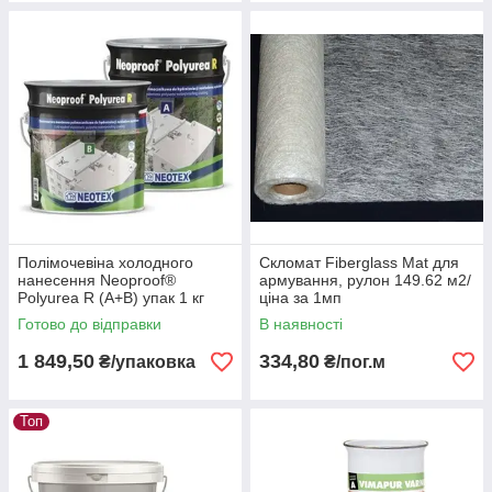
Полімочевіна холодного
Скломат Fiberglass Mat для
нанесення Neoproof®
армування, рулон 149.62 м2/
Polyurea R (А+В) упак 1 кг
ціна за 1мп
біла
Готово до відправки
В наявності
1 849,50
334,80
₴/упаковка
₴/пог.м
Топ