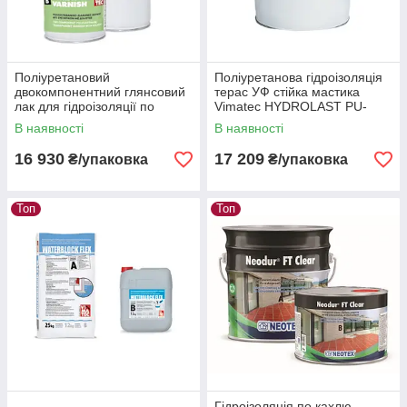
Поліуретановий
Поліуретанова гідроізоляція
двокомпонентний глянсовий
терас УФ стійка мастика
лак для гідроізоляції по
Vimatec HYDROLAST PU-
плитці Vimatec VIMAPUR
паковання 25 кг біла
В наявності
В наявності
VARNISH упак 10 кг
16 930
17 209
₴/упаковка
₴/упаковка
Топ
Топ
Гідроізоляція по кахлю