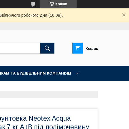
Кошик
айближчого робочого дня (10.08).
Кошик
КАМ ТА БУДІВЕЛЬНИМ КОМПАНІЯМ
рунтовка Neotex Acqua
ак 7 кг А+В під полімочевину