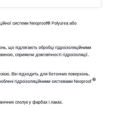
ційної системи Neoproof® Polyurea або
онь, що підлягають обробці гідроізоляційними
овиною, сприяючи довговічності гідроізоляції.
зією.
Він підходить для бетонних поверхонь,
®
роблені
гідроізоляційними системами Neoproof
нічних сполук у фарбах і лаках.