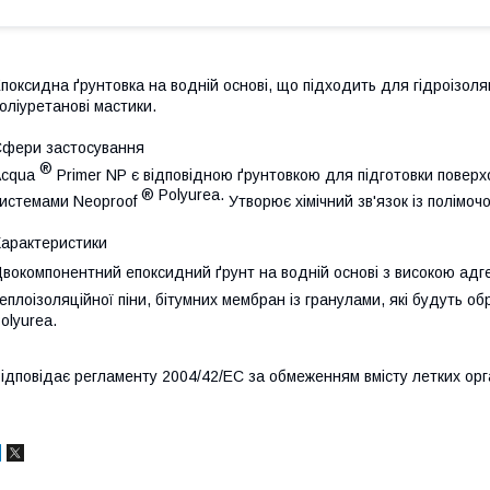
поксидна ґрунтовка на водній основі, що підходить для гідроізоля
оліуретанові мастики.
фери застосування
®
cqua
Primer NP є відповідною ґрунтовкою для підготовки поверх
® Polyurea.
истемами
Neoproof
Утворює хімічний зв'язок із полімоч
арактеристики
вокомпонентний епоксидний ґрунт на водній основі з високою адге
еплоізоляційної піни, бітумних мембран із гранулами, які будуть об
olyurea.
ідповідає регламенту 2004/42/EC за обмеженням вмісту летких орга