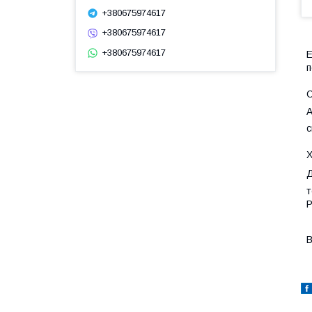
+380675974617
+380675974617
+380675974617
Е
п
С
A
с
Х
Д
т
P
В