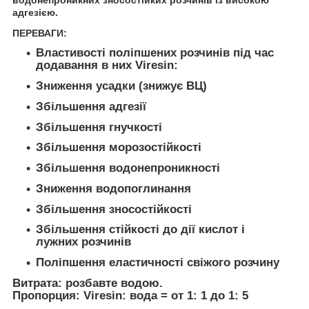
адгезією.
ПЕРЕВАГИ:
Властивості поліпшених розчинів під час
додавання в них Viresin:
Зниження усадки (знижує ВЦ)
Збільшення адгезії
Збільшення гнучкості
Збільшення морозостійкості
Збільшення водонепроникності
Зниження водопоглинання
Збільшення зносостійкості
Збільшення стійкості до дії кислот і
лужних розчинів
Поліпшення еластичності свіжого розчину
Витрата:
розбавте водою.
Пропорция: Viresin: вода = от 1: 1 до 1: 5