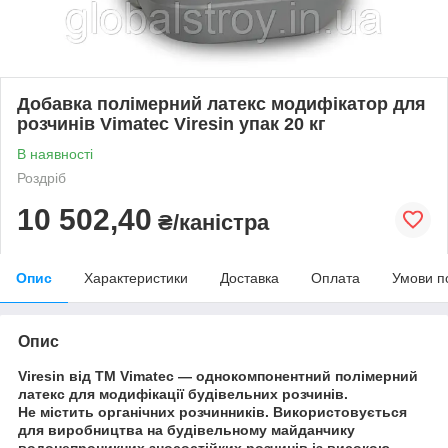
Добавка полімерний латекс модифікатор для
розчинів Vimatec Viresin упак 20 кг
В наявності
Роздріб
10 502,40
₴/каністра
Опис
Характеристики
Доставка
Оплата
Умови п
Опис
Viresin від ТМ Vimatec
— однокомпонентний полімерний
латекс для модифікації будівельних розчинів.
Не містить органічних розчинників. Використовується
для виробництва на будівельному майданчику
водонепроникних зносостійких розчинів із високою