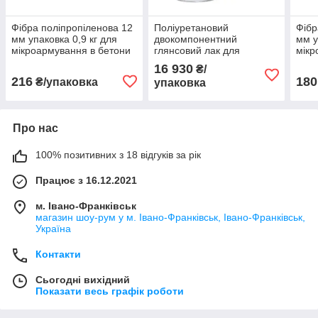
Фібра поліпропіленова 12
Поліуретановий
Фібр
мм упаковка 0,9 кг для
двокомпонентний
мм у
мікроармування в бетони
глянсовий лак для
мікр
та розчини
гідроізоляції по плитці
та р
16 930
₴/
Vimatec VIMAPUR
216
180
₴/упаковка
упаковка
VARNISH упак 10 кг
Про нас
100% позитивних з 18 відгуків за рік
Працює з 16.12.2021
м. Івано-Франківськ
магазин шоу-рум у м. Івано-Франківськ, Івано-Франківськ,
Україна
Контакти
Сьогодні вихідний
Показати весь графік роботи