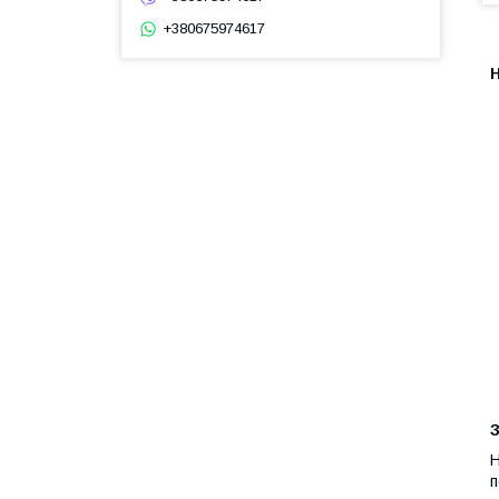
+380675974617
H
H
п