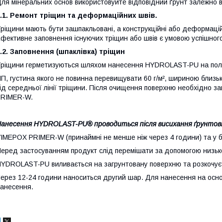
ля мінеральних основ використовуйте відповідний ґрунт залежно ві
.1. Ремонт тріщин та деформаційних швів.
ріщини мають бути зашпакльовані, а конструкційні або деформацій
фективне заповнення існуючих тріщин або швів є умовою успішно
.2. Заповнення (шпаклівка) тріщин
ріщини герметизуються шляхом нанесення HYDROLAST-PU на полі
П, густина якого не повинна перевищувати 60 г/м², шириною близьк
ід середньої лінії тріщини. Після очищення поверхню необхідно 
PRIMER-W.
анесення HYDROLAST-PU® проводиться після висихання ґрунтов
IMEPOX PRIMER-W (принаймні не менше ніж через 4 години) та у б
еред застосуванням продукт слід перемішати за допомогою низьк
YDROLAST-PU виливається на загрунтовану поверхню та розкочує
ерез 12-24 години наноситься другий шар. Для нанесення на осно
анесення.