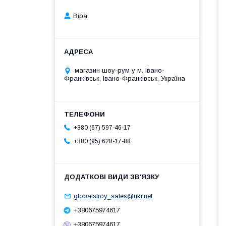
Віра
магазин шоу-рум у м. Івано-
Франківськ, Івано-Франківськ, Україна
+380 (67) 597-46-17
+380 (95) 628-17-88
globalstroy_sales@ukr.net
+380675974617
+380675974617