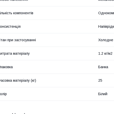
ількість компонентів
Одноком
онсистенція
Напіврід
тан при застосуванні
Холодне
итрата матеріалу
1.2 кг/м2
паковка
Банка
асовка матеріалу (кг)
25
олір
Білий