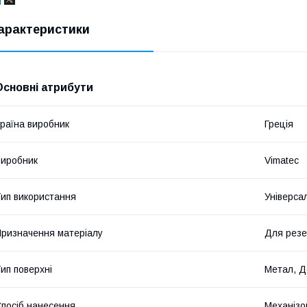
арактеристики
Основні атрибути
раїна виробник
Греція
иробник
Vimatec
ип використання
Універса
ризначення матеріалу
Для резер
ип поверхні
Метал, Д
посіб нанесення
Механізо