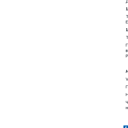
Д
1
Т
Е
1
Т
П
в
Н
V
П
H
Ч
н