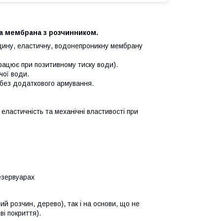
а мембрана з розчинником.
дину, еластичну, водонепроникну мембрану
працює при позитивному тиску води).
чої води.
 без додаткового армування.
 еластичність та механічні властивості при
езервуарах
 розчин, дерево), так і на основи, що не
ві покриття).