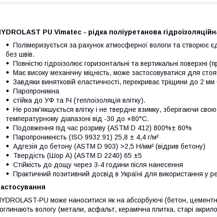
YDROLAST PU Vimatec - рідка поліуретанова гідроізоляційн
Полімеризується за рахунок атмосферної вологи та створює є
без швів.
Повністю гідроізолює горизонтальні та вертикальні поверхні (
Має високу механічну міцність, може застосовуватися для стоя
Завдяки винятковій еластичності, перекриває тріщини до 2 мм
Паропроникна
стійка до УФ та ІЧ (теплоізоляція влітку).
Не розм'якшується влітку і не твердне взимку, зберігаючи свою
температурному діапазоні від -30 до +80°С.
Подовження під час розриву (ASTM D 412) 800%± 80%
Паропроникність (ІSO 9932:91) 25,8 ± 4,4 г/м²
Адгезія до бетону (ASTM D 903) >2,5 Н/мм² (відрив бетону)
Твердість (Шор A) (ASTM D 2240) 65 ±5
Стійкість до дощу через 3-4 години після нанесення
Практичний позитивний досвід в Україні для використання у р
Застосування
YDROLAST-PU може наноситися як на абсорбуючі (бетон, цементний
оглинають вологу (метали, асфальт, керамічна плитка, старі акрило