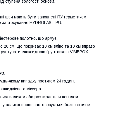
д ступеня вологості основи.
ні шви мають бути заповнені ПУ герметиком.
го застосування HYDROLAST-PU.
естерове полотно, що армує.
о 20 см, що покриває 10 см вліво та 10 см вправо
загрунтувати епоксидною ґрунтовкою VIMEPOX
ки.
удь-якому випадку протягом 24 годин.
ошвидкісного міксера.
ться валиком або розтирається пензлем.
ву великої площі застосовується безповітряне