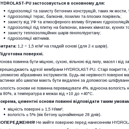
HYDROLAST-PU застосовується в основному для:
гідроізоляції та захисту бетонних конструкцій, таких як мости
гідроізоляції терас, балконів, похилих та плоских покрівель;
захисту від УФ та атмосферного впливу бітумних гідроізоляці
гідроізоляції під плитку на балконах, ванних кімнатах, кухнях 
захисту теплоізоляційних шарів пінополіуретану;
гідроізоляції квітників.
Витрата:
1,2 ÷ 1,5 кг/м² на гладкій основі (для 2-х шарів).
ідготовка поверхні.
снова повинна бути міцною, сухою, вільною від пилу, масел і від 
ерешкоджають адгезії мембрани HYDROLAST-PU. Старі покриття, бр
опомогою абразивних інструментів. Будь-які нерівності поверхні ма
астинки або шматки мають бути видалені за допомогою шліфуванн
ологість основи не повинна перевищувати 4%, відносна вологіст
а 80%, а температура в межах від +10 до +40°С.
окрема, цементні основи повинні відповідати таким умовам
міцність поверхні ≥ 1,5 Н/мм²;
вологість ≤ 5% (вік бетону щонайменше 28 днів).
ПОПЕРЕДЖЕННЯ!
Не мийте поверхню перед нанесенням HYDROL