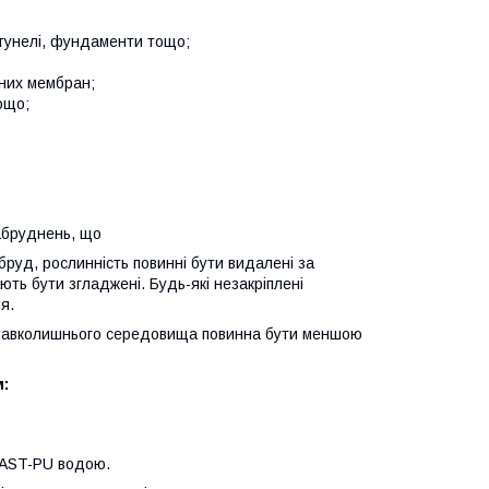
, тунелі, фундаменти тощо;
йних мембран;
тощо;
забруднень, що
уд, рослинність повинні бути видалені за
ють бути згладжені. Будь-які незакріплені
я.
ь навколишнього середовища повинна бути меншою
:
AST-PU водою.