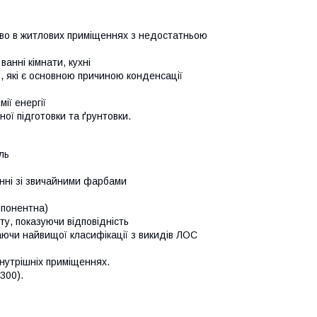
ливо в житлових приміщеннях з недостатньою
анні кімнати, кухні
), які є основною причиною конденсації
ії енергії
ї підготовки та ґрунтовки.
ль
янні зі звичайними фарбами
мпонентна)
ту, показуючи відповідність
аючи найвищої класифікації з викидів ЛОС
внутрішніх приміщеннях.
300).