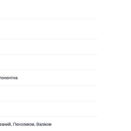
понентна
ваний, Пензликом, Валіком