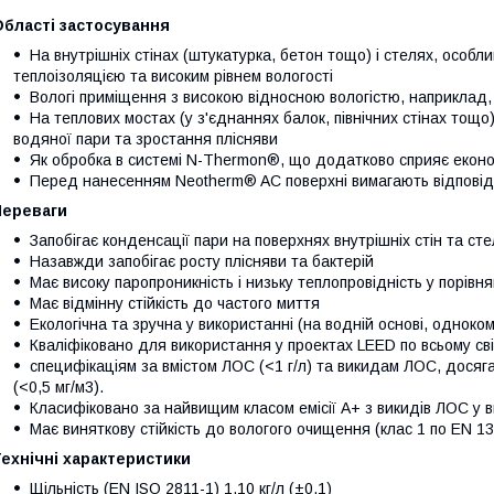
Області застосування
На внутрішніх стінах (штукатурка, бетон тощо) і стелях, особ
теплоізоляцією та високим рівнем вологості
Вологі приміщення з високою відносною вологістю, наприклад, в
На теплових мостах (у з'єднаннях балок, північних стінах тощо
водяної пари та зростання плісняви
Як обробка в системі N-Thermon®, що додатково сприяє економ
Перед нанесенням Neotherm® AC поверхні вимагають відповідно
Переваги
Запобігає конденсації пари на поверхнях внутрішніх стін та сте
Назавжди запобігає росту плісняви ​​та бактерій
Має високу паропроникність і низьку теплопровідність у порівн
Має відмінну стійкість до частого миття
Екологічна та зручна у використанні (на водній основі, одноко
Кваліфіковано для використання у проектах LEED по всьому сві
специфікаціям за вмістом ЛОС (<1 г/л) та викидам ЛОС, досяг
(<0,5 мг/м3).
Класифіковано за найвищим класом емісії A+ з викидів ЛОС у 
Має виняткову стійкість до вологого очищення (клас 1 по EN 13
ехнічні характеристики
Щільність (EN ISO 2811-1) 1,10 кг/л (±0,1)