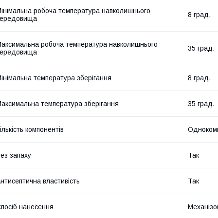
інімальна робоча температура навколишнього
8 град.
середовища
аксимальна робоча температура навколишнього
35 град.
середовища
інімальна температура зберігання
8 град.
аксимальна температура зберігання
35 град.
ількість компонентів
Одноком
ез запаху
Так
нтисептична властивість
Так
посіб нанесення
Механізо