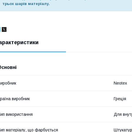
трьох шарів матеріалу.
арактеристики
Основні
иробник
Neotex
раїна виробник
Греція
ип використання
Для внут
ип матеріалу, що фарбується
Штукатур