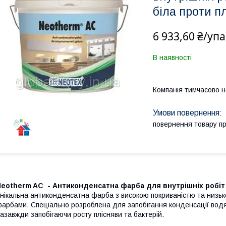
біла проти п
6 933,60 ₴/уп
В наявності
Компанія тимчасово 
повернення товару п
Neotherm AC - Антиконденсатна фарба для внутрішніх робіт
нікальна антиконденсатна фарба з високою покриваністю та низько
арбами. Спеціально розроблена для запобігання конденсації водяно
азавжди запобігаючи росту плісняви ​​та бактерій.