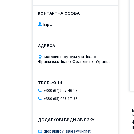
Віра
магазин шоу-рум у м. Івано-
Франківськ, Івано-Франківськ, Україна
+380 (67) 597-46-17
+380 (95) 628-17-88
У
ф
н
globalstroy_sales@ukr.net