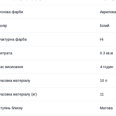
Основа фарби
Акрилова
олір
Білий
актурна фарба
Ні
итрата
0.3 кв.м
ас висихання
4 годин
асовка матеріалу
10 л
асовка матеріалу (кг)
11
тупінь блиску
Матова