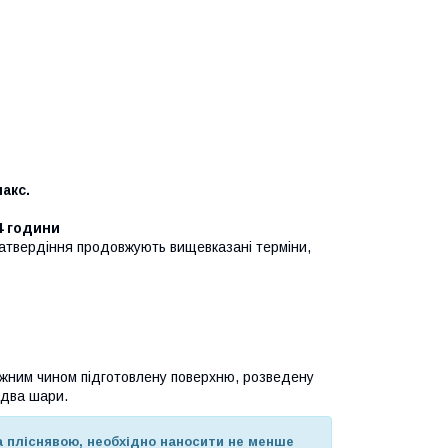
акс.
4 години
 затвердіння продовжують вищевказані терміни,
жним чином підготовлену поверхню, розведену
 два шари.
та пліснявою, необхідно наносити не менше