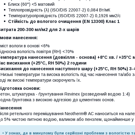
Блиск (60°) <5 матовий
Теплопровідність (λ) (ISO/DIS 22007-2) 0,084 Вт/мК
Температуропровідність (ISO/DIS 22007-2) 0,1926 мм2/с
Стійкість до вологого очищення (EN 13300) Клас 1
итрата 200-300 мл/м2 для 2-х шарів
Умови нанесення:
міст вологи в основі <6%
ідносна вологість повітря (RH) <70%
емпература нанесення (довкілля - основа) +8°C хв. / +35°C м
ас висихання (+25°C, RH 50%) 2 години
исихання до нанесення наступного шару (+25°C, RH 50%) 3-
 Низькі температури та висока вологість під час нанесення та/або
оді як високі температури скорочують їх.
ідготовка основи:
етон, штукатурка - ґрунтування Revinex (розведений водою 1:4)
одна ґрунтовка з високою адгезією до цементних основ.
Нанесення
ісля ретельного перемішування Neotherm® AC наноситься на нале
о 5% чистою питною водою, валиком або пензлем, щонайменше у
▪ У зонах, де в минулому були серйозні проблеми з вологістю 