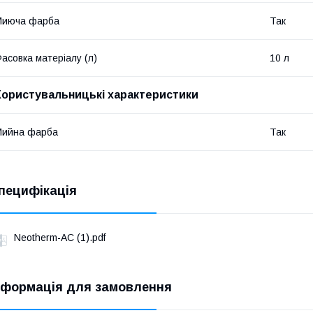
Миюча фарба
Так
асовка матеріалу (л)
10 л
Користувальницькі характеристики
Мийна фарба
Так
пецифікація
Neotherm-AC (1).pdf
нформація для замовлення