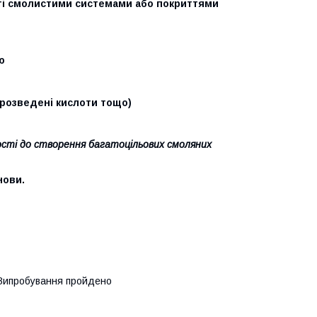
риті смолистими системами або покриттями
ю
, розведені кислоти тощо)
тості до створення багатоцільових смоляних
нови.
 Випробування пройдено