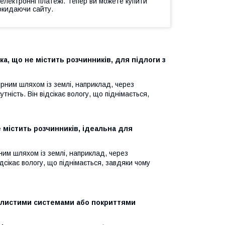
 електронні платежі. Тепер ви можете купити
окидаючи сайту.
а, що не містить розчинників, для підлоги з
ярним шляхом із землі, наприклад, через
тність. Він відсікає вологу, що піднімається,
містить розчинників, ідеальна для
ним шляхом із землі, наприклад, через
дсікає вологу, що піднімається, завдяки чому
молистими системами або покриттями