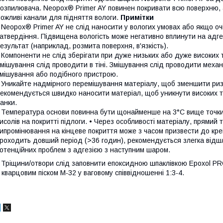
озпилювача. Neopox® Primer AY повинен покривати всю поверхню, а
ожливі канали для підняття вологи.
Примітки
 Neopox® Primer AY не слід наносити у вологих умовах або якщо оч
атвердіння. Підвищена вологість може негативно вплинути на адгез
езультат (наприклад, розмита поверхня, в'язкість).
 Компоненти не слід зберігати при дуже низьких або дуже високих
мішування слід проводити в тіні. Змішування слід проводити механ
мішування або подібного пристрою.
 Уникайте надмірного перемішування матеріалу, щоб зменшити ризи
екомендується швидко наносити матеріал, щоб уникнути високих 
анки.
 Температура основи повинна бути щонайменше на 3°C ​​вище точк
исолів на покритті підлоги. • Через особливості матеріалу, прямий
ипромінювання на кінцеве покриття може з часом призвести до кр
роходить довший період (>36 годин), рекомендується злегка відш
отенційних проблем з адгезією з наступним шаром.
 Тріщини/отвори слід заповнити епоксидною шпаклівкою Epoxol P
 кварцовим піском M-32 у ваговому співвідношенні 1:3-4.