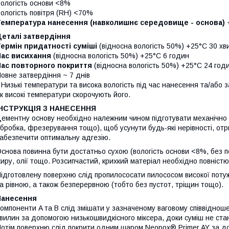
ологість основи <8%
ологість повітря (RH) <70%
Температура нанесення (навколишнє середовище - основа)
+
Деталі затвердіння
Термін придатності суміші
(відносна вологість 50%) +25°C 30 хв
Час висихання
(відносна вологість 50%) +25°C 6 годин
Час повторного покриття
(відносна вологість 50%) +25°C 24 год
овне затвердіння ~ 7 днів
 Низькі температури та висока вологість під час нанесення та/або
к високі температури скорочують його.
ІНСТРУКЦІЯ З НАНЕСЕННЯ
ементну основу необхідно належним чином підготувати механічно
бробка, фрезерування тощо), щоб усунути будь-які нерівності, от
абезпечити оптимальну адгезію.
снова повинна бути достатньо сухою (вологість основи <8%, без п
иру, олії тощо. Розсипчастий, крихкий матеріал необхідно повніс
ідготовлену поверхню слід пропилососати пилососом високої поту
а рівною, а також безперервною (тобто без пустот, тріщин тощо).
Нанесення
омпоненти A та B слід змішати у зазначеному ваговому співвідноше
вилин за допомогою низькошвидкісного міксера, доки суміш не ст
отім поверхню слід покрити одним шаром Neopox® Primer AY за до