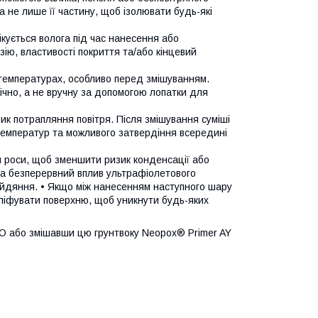
 не лише її частину, щоб ізолювати будь-які
ікується волога під час нанесення або
ію, властивості покриття та/або кінцевий
 температурах, особливо перед змішуванням.
ічно, а не вручну за допомогою лопатки для
к потрапляння повітря. Після змішування суміші
температур та можливого затвердіння всередині
и роси, щоб зменшити ризик конденсації або
 та безперервний вплив ультрафіолетового
ейдяння. • Якщо між нанесенням наступного шару
ліфувати поверхню, щоб уникнути будь-яких
RO або змішавши цю грунтвоку Neopox® Primer AY