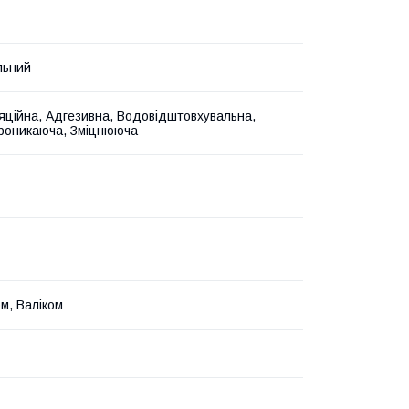
льний
яційна, Адгезивна, Водовідштовхувальна,
роникаюча, Зміцнююча
м, Валіком