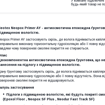
У компанії підключені
будь-який товар не п
eotex Neopox Primer AY
- антиосмотична епоксидна ґрунтовк
підвищеною вологістю.
eopox Primer AY застосовують скрізь, де волога піднімається капіл
еправильно виконану горизонтальну гідроізоляцію або її повну відсу
авдяки чому поверхневі смоляні покриття не стираються.
Опис
Двокомпонентна антиосмотична епоксидна ґрунтовка, що не 
анесення на підлогу з підвищеною вологістю.
ану ґрунтовку застосовують скрізь, де волога піднімається капіляр
еправильно виконану гідрозоляцію або її повну відсутність. Вона ві
оверхневі смоляні покриття не відшаровуються.
Галузь застосування
Підлоги з підвищеною вологістю, які будуть покриті с
(Epoxol Floor , Neopox SF Plus , Neodur Fast Track SF)