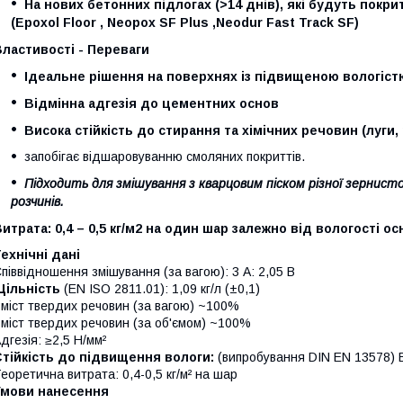
На нових бетонних підлогах (>14 днів), які будуть пок
(Epoxol Floor , Neopox SF Plus ,Neodur Fast Track SF)
ластивості - Переваги
Ідеальне рішення на поверхнях із підвищеною вологіст
Відмінна адгезія до цементних основ
Висока стійкість до стирання та хімічних речовин (луги
запобігає відшаровуванню смоляних покриттів.
Підходить для змішування з кварцовим піском різної зернис
розчинів.
Витрата:
0,4 – 0,5 кг/м2 на один шар залежно від вологості ос
ехнічні дані
піввідношення змішування (за вагою): 3 A: 2,05 B
Щільність
(EN ISO 2811.01): 1,09 кг/л (±0,1)
міст твердих речовин (за вагою) ~100%
міст твердих речовин (за об'ємом) ~100%
дгезія: ≥2,5 Н/мм²
тійкість до підвищення вологи:
(випробування DIN EN 13578)
еоретична витрата: 0,4-0,5 кг/м² на шар
Умови нанесення