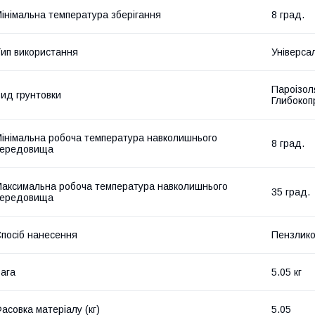
інімальна температура зберігання
8 град.
ип використання
Універса
Пароізол
ид грунтовки
Глибокоп
інімальна робоча температура навколишнього
8 град.
середовища
аксимальна робоча температура навколишнього
35 град.
середовища
посіб нанесення
Пензлико
ага
5.05 кг
асовка матеріалу (кг)
5.05