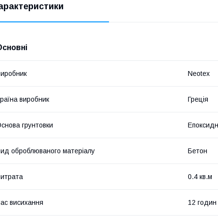
арактеристики
Основні
иробник
Neotex
раїна виробник
Греція
снова грунтовки
Епоксид
ид оброблюваного матеріалу
Бетон
итрата
0.4 кв.м
ас висихання
12 годин