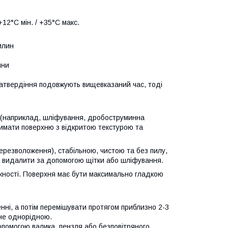
12°C мін. / +35°C макс.
илин
ини
 затвердіння подовжують вищевказаний час, тоді
 (наприклад, шліфування, дробоструминна
римати поверхню з відкритою текстурою та
ерезволоження), стабільною, чистою та без пилу,
тю видалити за допомогою щітки або шліфування.
жності. Поверхня має бути максимально гладкою
нні, а потім перемішувати протягом приблизно 2-3
ане однорідною.
помогою валика, пензля або безповітряного