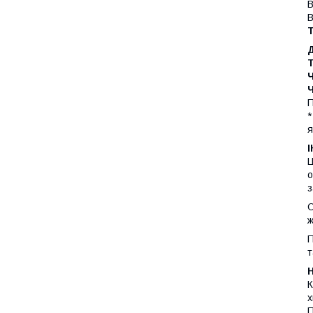
В
В
П
*
я
Ц
о
з
О
ж
П
т
К
х
П