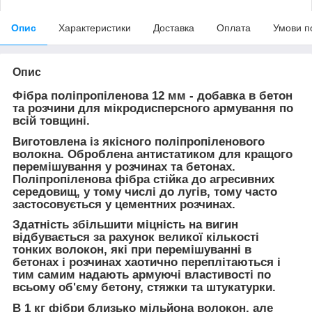
Опис
Характеристики
Доставка
Оплата
Умови п
Опис
Фібра поліпропіленова 12 мм - добавка в бетон
та розчини для мікродисперсного армування по
всій товщині.
Виготовлена ​​із якісного поліпропіленового
волокна. Оброблена антистатиком для кращого
перемішування у розчинах та бетонах.
Поліпропіленова фібра стійка до агресивних
середовищ, у тому числі до лугів, тому часто
застосовується у цементних розчинах.
Здатність збільшити міцність на вигин
відбувається за рахунок великої кількості
тонких волокон, які при перемішуванні в
бетонах і розчинах хаотично переплітаються і
тим самим надають армуючі властивості по
всьому об'єму бетону, стяжки та штукатурки.
В 1 кг фібри близько мільйона волокон, але