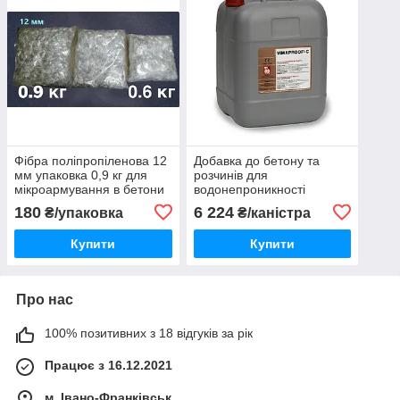
Фібра поліпропіленова 12
Добавка до бетону та
мм упаковка 0,9 кг для
розчинів для
мікроармування в бетони
водонепроникності
та розчини
Vimatec Vimaproof-С
180
6 224
₴/упаковка
₴/каністра
упаковка 20 кг
Купити
Купити
Про нас
100% позитивних з 18 відгуків за рік
Працює з 16.12.2021
м. Івано-Франківськ