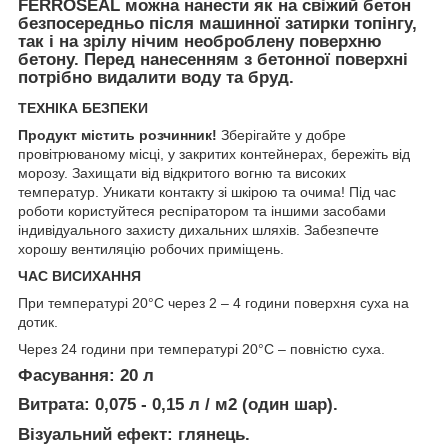
FERROSEAL
можна нанести як на свіжий бетон
безпосередньо після машинної затирки топінгу,
так і на зрілу нічим необроблену поверхню
бетону. Перед нанесенням з бетонної поверхні
потрібно видалити воду та бруд.
ТЕХНІКА БЕЗПЕКИ
Продукт містить розчинник!
Зберігайте у добре
провітрюваному місці, у закритих контейнерах, бережіть від
морозу. Захищати від відкритого вогню та високих
температур. Уникати контакту зі шкірою та очима! Під час
роботи користуйтеся респіратором та іншими засобами
індивідуального захисту дихальних шляхів. Забезпечте
хорошу вентиляцію робочих приміщень.
ЧАС ВИСИХАННЯ
При температурі 20°С через 2 – 4 години поверхня суха на
дотик.
Через 24 години при температурі 20°C – повністю суха.
Фасування:
20 л
Витрата:
0,075 - 0,15 л / м2 (один шар).
Візуальний ефект:
глянець.