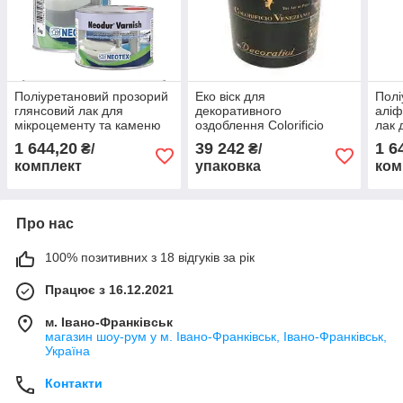
Поліуретановий прозорий
Еко віск для
Полі
глянсовий лак для
декоративного
аліф
мікроцементу та каменю
оздоблення Colorificio
лак 
Neotex Neodur Varnish
Veneziano CERA NATURA
каме
1 644,20
39 242
1 6
₴/
₴/
GLOSS 1 кг
упаковка 20 л
Varn
комплект
упаковка
ком
Про нас
100% позитивних з 18 відгуків за рік
Працює з 16.12.2021
м. Івано-Франківськ
магазин шоу-рум у м. Івано-Франківськ, Івано-Франківськ,
Україна
Контакти