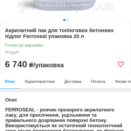
Акрилатний лак для топінгових бетонних
підлог Ferroseal упаковка 20 л
Готово до відправки
Роздріб
6 740
₴/упаковка
Опис
Характеристики
Доставка
Оплата
Умови п
Опис
FERROSEAL
-
розчин прозорого акрилатного
лаку, для просочення, ущільнення та
правильного дозрівання поверхні бетону.
Використовується як остаточний технологічний
крок після проведення бетонування, як фінішне