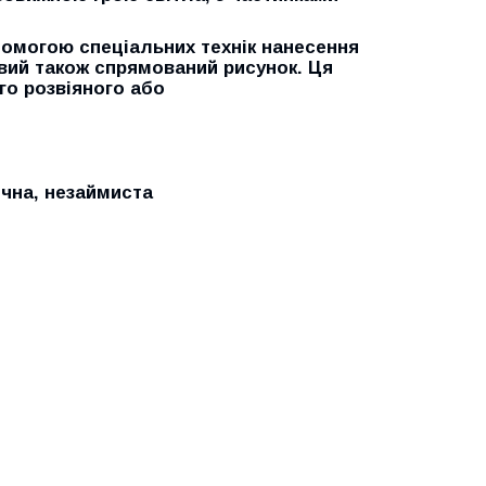
помогою спеціальних технік нанесення
вий також спрямований рисунок. Ця
го розвіяного або
ична, незаймиста