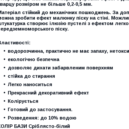
кварцу розміром не більше 0,2-0,5 мм.
Матеріал стійкий до механічних пошкоджень. За до
можна зробити ефект малюнку піску на стіні. Можли
штукатурка створює ілюзію пустелі з ефектом легко
середземноморського піску.
Властивості:
водорозчинна, практично не має запаху, нетокс
екологічно безпечна
дозволяє дихати забарвленим поверхням
стійка до стирання
Легко наноситься
Прекрасний декоративний ефект
Колірується
Готовий до застосування.
Розведення: до 10% водою
КОЛІР БАЗИ
Сріблясто-білий