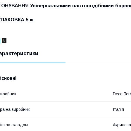
ТОНУВАННЯ
Універсальними пастоподібними барвн
УПАКОВКА
5 кг
арактеристики
Основні
иробник
Deco Ter
раїна виробник
Італія
ип за складом
Акрилова