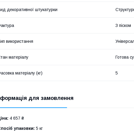
ид декоративної штукатурки
Структур
актура
З піском
ип використання
Універса
тан матеріалу
Готова с
асовка матеріалу (кг)
5
нформація для замовлення
іна:
4 657 ₴
посіб упаковки:
5 кг