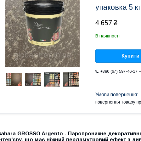
упаковка 5 кг
4 657 ₴
В наявності
Купити
+380 (67) 597-46-17
повернення товару п
Sahara GROSSO Argento
- Паропроникне декоративне
інтер'єру, що має ніжний перламутровий ефект з ди