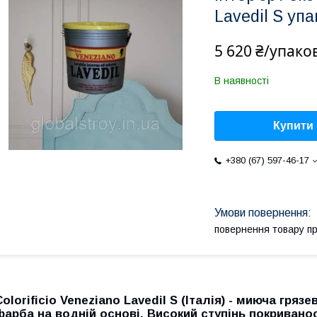
Lavedil S упа
5 620 ₴/упако
В наявності
Купити
+380 (67) 597-46-17
повернення товару п
Colorificio Veneziano Lavedil S (Італія)
- миюча грязе
фарба на водній основі. Високий ступінь покриванос