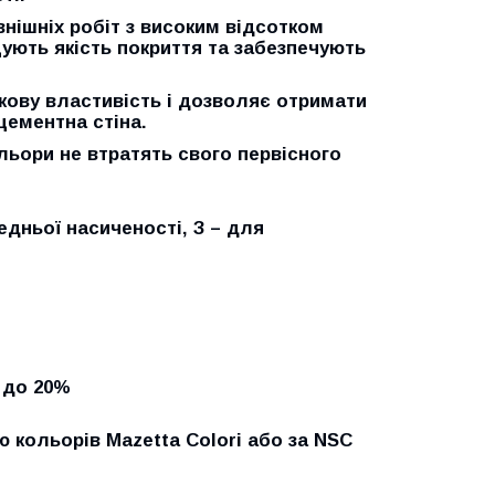
внішніх робіт з високим відсотком
ують якість покриття та забезпечують
бкову властивість і дозволяє отримати
цементна стіна.
льори не втратять свого первісного
едньої насиченості, З – для
 до 20%
ю кольорів Mazetta Colori або за NSC