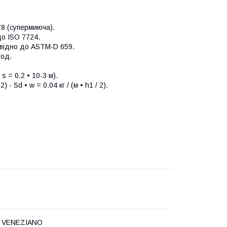
78 (супермиюча).
до ISO 7724.
овідно до ASTM-D 659.
год.
s = 0.2 • 10-3 м).
) - Sd • w = 0.04 кг / (м • h1 / 2).
cio VENEZIANO