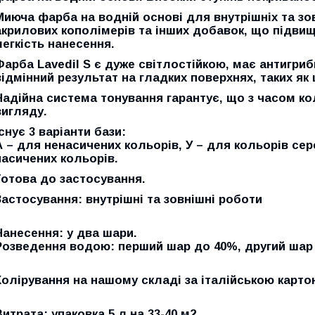
Миюча фарба на водній основі для внутрішніх та зо
акрилових кополімерів та інших добавок, що підвищ
легкість нанесення.
Фарба Lavedil S є дуже світлостійкою, має антигри
відмінний результат на гладких поверхнях, таких як 
Надійна система тонування гарантує, що з часом ко
вигляду.
Існує 3 варіанти бази:
А – для ненасичених кольорів, У – для кольорів сер
насичених кольорів.
Готова до застосування.
Застосування
: внутрішні та зовнішні роботи
Нанесення
: у два шари.
Розведення водою:
перший шар до 40%, другий шар
Колірування на нашому складі
за італійською карто
Витрата:
упаковка 5 л на 33-40 м2