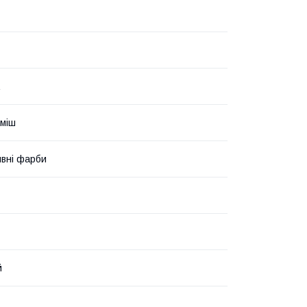
уміш
вні фарби
й