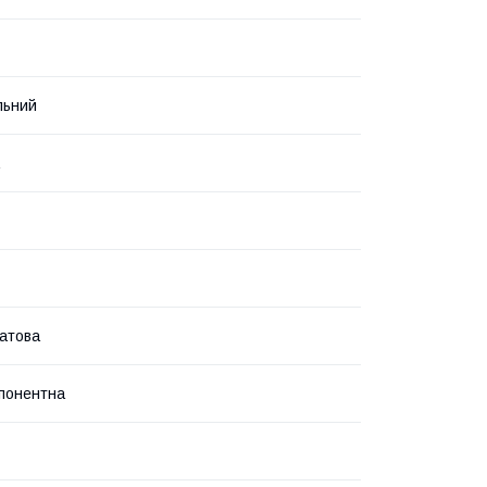
льний
атова
понентна