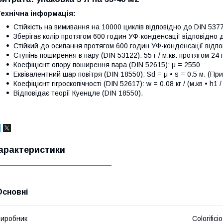
ехнічна інформація:
Стійкість на вимивання на 10000 циклів відповідно до DIN 537
Зберігає колір протягом 600 годин УФ-конденсації відповідно 
Стійкий до осипання протягом 600 годин УФ-конденсації відп
Ступінь поширення в пару (DIN 53122): 55 г / м.кв. протягом 24 
Коефіцієнт опору поширення пара (DIN 52615): μ = 2550
Еквівалентний шар повітря (DIN 18550): Sd = μ • s = 0.5 м. (При 
Коефіцієнт гігроскопічності (DIN 52617): w = 0.08 кг / (м.кв • h1 / 2
Відповідає теорії Куенцле (DIN 18550).
арактеристики
Основні
иробник
Colorifi