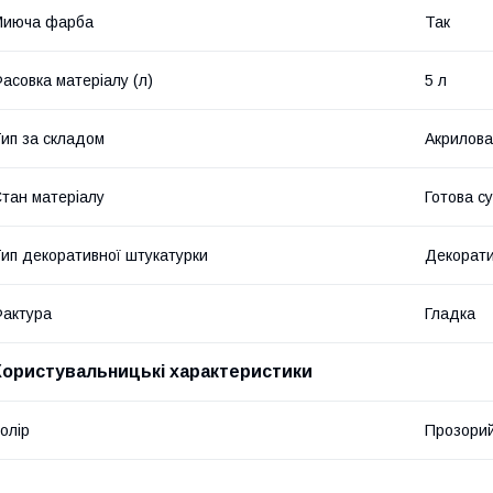
Миюча фарба
Так
асовка матеріалу (л)
5 л
ип за складом
Акрилова
тан матеріалу
Готова с
ип декоративної штукатурки
Декорати
актура
Гладка
Користувальницькі характеристики
олір
Прозори