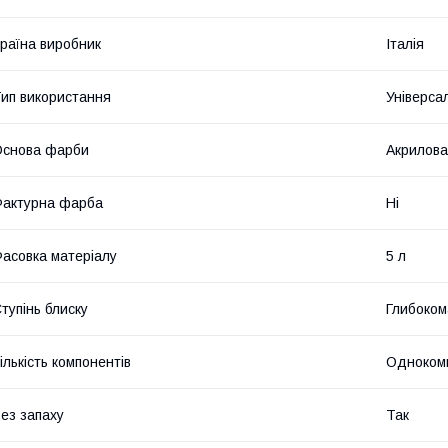
раїна виробник
Італія
ип використання
Універса
Основа фарби
Акрилова
актурна фарба
Ні
асовка матеріалу
5 л
тупінь блиску
Глибоком
ількість компонентів
Одноком
ез запаху
Так