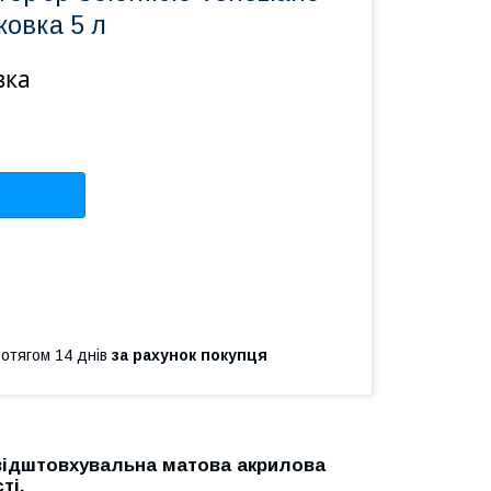
ковка 5 л
вка
ротягом 14 днів
за рахунок покупця
відштовхувальна матова акрилова
ті.