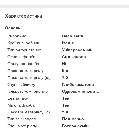
Характеристики
Основні
Виробник
Deco Terra
Країна виробник
Італія
Тип використання
Універсальний
Основа фарби
Силіконова
Фактурна фарба
Ні
Фасовка матеріалу
5 л
Фасовка матеріалу (кг)
7.5
Ступінь блиску
Глибокоматова
Кількість компонентів
Однокомпонентна
Без запаху
Так
Миюча фарба
Так
Фасовка матеріалу (л)
5 л
Тип за складом
Полімерна
Стан матеріалу
Готова суміш