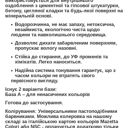
Використовується для внутрішнього
оздоблення з цементної та гіпсової штукатурки,
бетону, цегляної кладки та будь-якої поверхні на
мінеральній основі.
Водорозчинна, не має запаху, нетоксична,
незаймиста, екологічно чиста щодо
людини та навколишнього середовища.
Дозволяє дихати забарвленим поверхням,
пропускає вологу назовні.
Стійка до стирання, до УФ променів та
хімікатів. Легко наноситься.
Надійна система тонування гарантує, що з
часом кольори не втратять свого
первісного вигляду.
Існує 2 варіанти бази:
База А
– для ненасичених кольорів
Готова до застосування.
Колірування:
Універсальними пастоподібними
барвниками.
Можлива колеровка на нашому
складі
за італійською картою кольорів Mazetta
Colori або NSC - оплачується додатково тільки