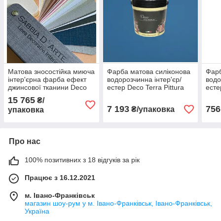
Матова зносостійка миюча
Фарба матова силіконова
Фарб
інтер'єрна фарба ефект
водорозчинна інтер'єр/
водо
джинсової тканини Deco
естер Deco Terra Pittura
есте
Terra Sabbia D’arte 5 л
Economica База A
Econ
15 765
₴/
фасовка 14 л
упак
7 193
756
₴/упаковка
упаковка
Про нас
100% позитивних з 18 відгуків за рік
Працює з 16.12.2021
м. Івано-Франківськ
магазин шоу-рум у м. Івано-Франківськ, Івано-Франківськ,
Україна