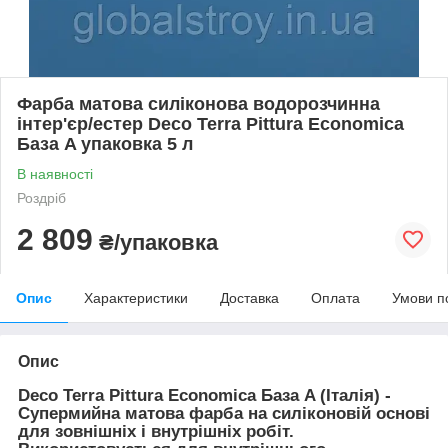
Фарба матова силіконова водорозчинна
інтер'єр/естер Deco Terra Pittura Economica
База A упаковка 5 л
В наявності
Роздріб
2 809
₴/упаковка
Опис
Характеристики
Доставка
Оплата
Умови п
Опис
Deco Terra Pittura Economica База A (Італія) -
Супермийна матова фарба на силіконовій основі
для зовнішніх і внутрішніх робіт.