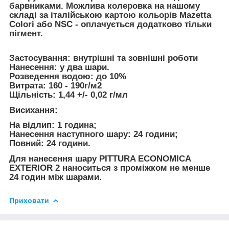
барвниками.
Можлива колеровка на нашому
складі
за італійською картою кольорів Mazetta
Colori або NSC - оплачується додатково тільки
пігмент.
Застосування
: внутрішні та зовнішні роботи
Нанесення:
у два шари.
Розведення водою:
до 10%
Витрата:
160 - 190г/м2
Щільність:
1,44 +/- 0,02 г/мл
Висихання:
На відлип: 1 година;
Нанесення наступного шару: 24 години;
Повний: 24 години.
Для нанесення шару PITTURA ECONOMICA
EXTERIOR 2 наноситься з проміжком не менше
24 годин між шарами.
Приховати