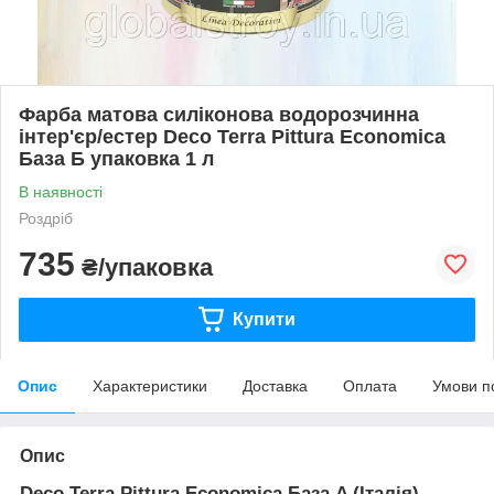
Фарба матова силіконова водорозчинна
інтер'єр/естер Deco Terra Pittura Economica
База Б упаковка 1 л
В наявності
Роздріб
735
₴/упаковка
Купити
Опис
Характеристики
Доставка
Оплата
Умови п
Опис
Deco Terra Pittura Economica База A (Італія) -