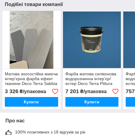
Подібні товари компанії
Матова зносостійка миюча
Фарба матова силіконова
Фарб
інтер'єрна фарба ефект
водорозчинна інтер'єр/
водо
тканини Deco Terra Sabbia
естер Deco Terra Pittura
есте
D’arte 1 л
Economica База A
Econ
3 326
7 201
757
₴/упаковка
₴/упаковка
фасовка 14 л
упак
Купити
Купити
Про нас
100% позитивних з 18 відгуків за рік