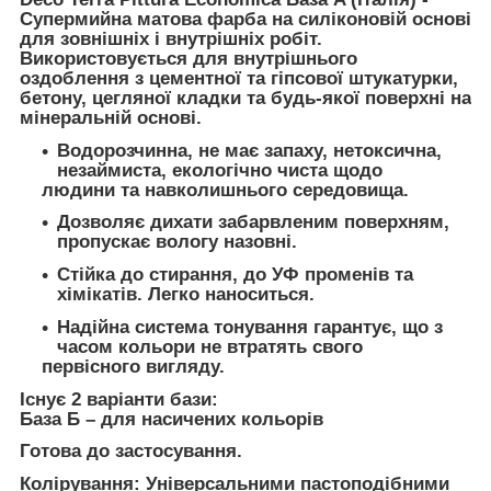
Супермийна матова фарба на силіконовій основі
для зовнішніх і внутрішніх робіт.
Використовується для внутрішнього
оздоблення з цементної та гіпсової штукатурки,
бетону, цегляної кладки та будь-якої поверхні на
мінеральній основі.
Водорозчинна, не має запаху, нетоксична,
незаймиста, екологічно чиста щодо
людини та навколишнього середовища.
Дозволяє дихати забарвленим поверхням,
пропускає вологу назовні.
Стійка до стирання, до УФ променів та
хімікатів. Легко наноситься.
Надійна система тонування гарантує, що з
часом кольори не втратять свого
первісного вигляду.
Існує 2 варіанти бази:
База Б
– для насичених кольорів
Готова до застосування.
Колірування:
Універсальними пастоподібними