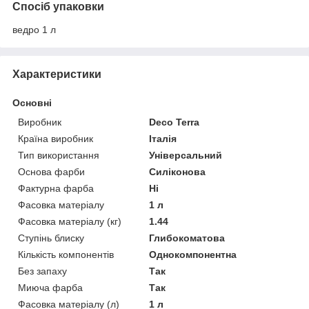
Спосіб упаковки
ведро 1 л
Характеристики
Основні
Виробник
Deco Terra
Країна виробник
Італія
Тип використання
Універсальний
Основа фарби
Силіконова
Фактурна фарба
Ні
Фасовка матеріалу
1 л
Фасовка матеріалу (кг)
1.44
Ступінь блиску
Глибокоматова
Кількість компонентів
Однокомпонентна
Без запаху
Так
Миюча фарба
Так
Фасовка матеріалу (л)
1 л