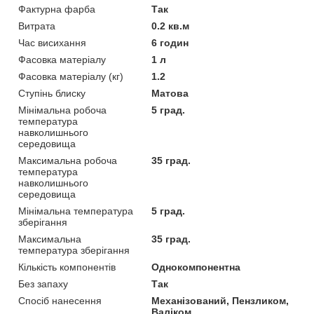
Фактурна фарба
Так
Витрата
0.2 кв.м
Час висихання
6 годин
Фасовка матеріалу
1 л
Фасовка матеріалу (кг)
1.2
Ступінь блиску
Матова
Мінімальна робоча
5 град.
температура
навколишнього
середовища
Максимальна робоча
35 град.
температура
навколишнього
середовища
Мінімальна температура
5 град.
зберігання
Максимальна
35 град.
температура зберігання
Кількість компонентів
Однокомпонентна
Без запаху
Так
Спосіб нанесення
Механізований, Пензликом,
Валіком