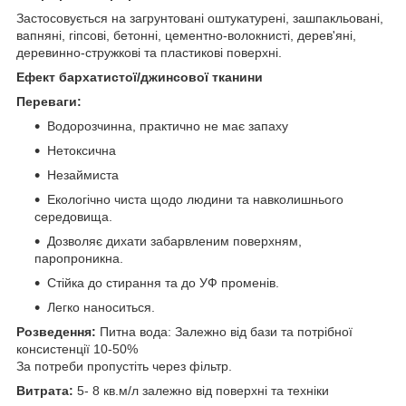
Застосовується на загрунтовані оштукатурені, зашпакльовані,
вапняні, гіпсові, бетонні, цементно-волокнисті, дерев'яні,
деревинно-стружкові та пластикові поверхні.
Ефект бархатистої/джинсової тканини
Переваги:
Водорозчинна, практично не має запаху
Нетоксична
Незаймиста
Екологічно чиста щодо людини та навколишнього
середовища.
Дозволяє дихати забарвленим поверхням,
паропроникна.
Стійка до стирання та до УФ променів.
Легко наноситься.
Розведення:
Питна вода: Залежно від бази та потрібної
консистенції 10-50%
За потреби пропустіть через фільтр.
Витрата:
5- 8 кв.м/л залежно від поверхні та техніки