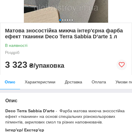
Матова зносостійка миюча інтер'єрна фарба
ефект тканини Deco Terra Sabbia D’arte 1 л
В наявності
Роздріб
3 323
₴/упаковка
Опис
Характеристики
Доставка
Оплата
Умови п
Опис
Deco Terra Sabbia D'arte
- Фарба матова миюча зносостійка
ефект «тканини» на основі спеціальних різнокольорових
пігментів, акрилових смол та різних наповнювачів.
Інтер'єр/ Екстер'єр