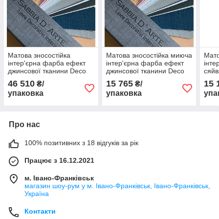
Матова зносостійка
Матова зносостійка миюча
Мато
інтер'єрна фарба ефект
інтер'єрна фарба ефект
інте
джинсової тканини Deco
джинсової тканини Deco
сяйв
Terra Sabbia D’arte 15 л
Terra Sabbia D’arte 5 л
Sabb
46 510
15 765
15 
₴/
₴/
упаковка
упаковка
упа
Про нас
100% позитивних з 18 відгуків за рік
Працює з 16.12.2021
м. Івано-Франківськ
магазин шоу-рум у м. Івано-Франківськ, Івано-Франківськ,
Україна
Контакти