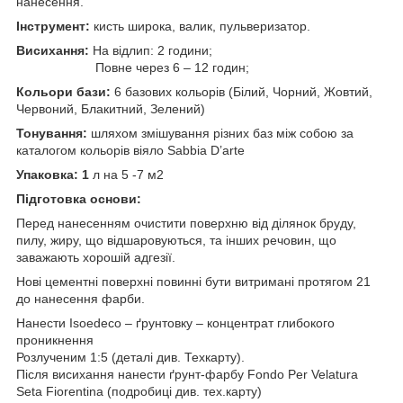
нанесення.
Інструмент:
кисть широка, валик, пульверизатор.
Висихання:
На відлип: 2 години;
Повне через 6 – 12 годин;
Кольори бази:
6 базових кольорів (Білий, Чорний, Жовтий,
Червоний, Блакитний, Зелений)
Тонування:
шляхом змішування різних баз між собою за
каталогом кольорів віяло Sabbia D’arte
Упаковка: 1
л на 5 -7 м2
Підготовка основи:
Перед нанесенням очистити поверхню від ділянок бруду,
пилу, жиру, що відшаровуються, та інших речовин, що
заважають хорошій адгезії.
Нові цементні поверхні повинні бути витримані протягом 21
до нанесення фарби.
Нанести Isoedeco – ґрунтовку – концентрат глибокого
проникнення
Розлученим 1:5 (деталі див. Техкарту).
Після висихання нанести ґрунт-фарбу Fondo Per Velatura
Seta Fiorentina (подробиці див. тех.карту)