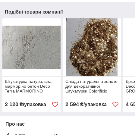
Подібні товари компанії
Штукатурка натуральна
Слюда натуральна золото
Деко
марморіно бетон Deco
для декоративної
Dec
Terra MARMORINО
штукатурки Colorificio
GRO
POLVERE MEDIА Venezia
Veneziano Glitter GROSSO
сріб
Concrete 5 кг колір бетон
ORO 50 грам
2 120
2 594
4 6
₴/упаковка
₴/упаковка
Про нас