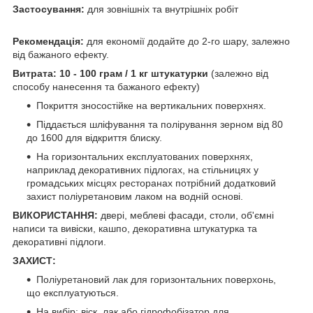
Застосування:
для зовнішніх та внутрішніх робіт
Рекомендація:
для економії додайте до 2-го шару, залежно
від бажаного ефекту.
Витрата: 10 - 100 грам / 1 кг штукатурки
(залежно від
способу нанесення та бажаного ефекту)
Покриття зносостійке на вертикальних поверхнях.
Піддається шліфування та полірування зерном від 80
до 1600 для відкриття блиску.
На горизонтальних експлуатованих поверхнях,
наприклад декоративних підлогах, на стільницях у
громадських місцях ресторанах потрібний додатковий
захист поліуретановим лаком на водній основі.
ВИКОРИСТАННЯ:
двері, меблеві фасади, столи, об'ємні
написи та вивіски, кашпо, декоративна штукатурка та
декоративні підлоги.
ЗАХИСТ:
Поліуретановий лак для горизонтальних поверхонь,
що експлуатуються.
На вибір: віск, лак або гідрофобізатор для