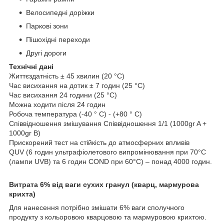
Велосипедні доріжки
Паркові зони
Пішохідні переходи
Другі дороги
Технічні дані
Життєздатність ± 45 хвилин (20 °C)
Час висихання на дотик ± 7 годин (25 °C)
Час висихання 24 години (25 °C)
Можна ходити після 24 годин
Робоча температура (-40 ° C) - (+80 ° C)
Співвідношення змішування Співвідношення 1/1 (1000gr A +
1000gr B)
Прискорений тест на стійкість до атмосферних впливів
QUV (6 годин ультрафіолетового випромінювання при 70°C
(лампи UVB) та 6 годин COND при 60°C) – понад 4000 годин.
Витрата 6% від ваги сухих гранул (кварц, мармурова
крихта)
Для нанесення потрібно змішати 6% ваги сполучного
продукту з кольоровою кварцовою та мармуровою крихтою.