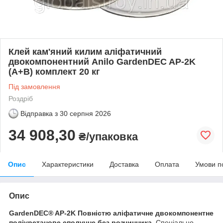
Клей кам'яний килим аліфатичний
двокомпонентний Anilo GardenDEC AP-2K
(А+В) комплект 20 кг
Під замовлення
Роздріб
Відправка з
30 серпня 2026
34 908,30
₴/упаковка
Опис
Характеристики
Доставка
Оплата
Умови п
Опис
GardenDEC® AP-2K Повністю аліфатичне двокомпонентне
поліуретанове сполучне без розчинника
. Спеціально