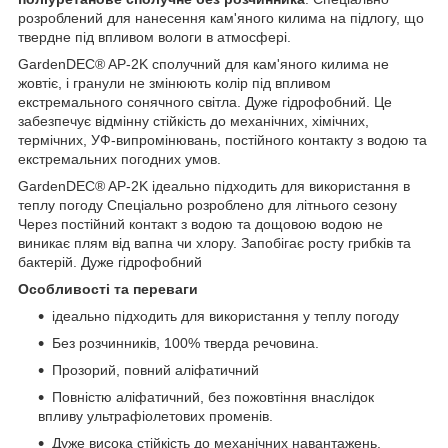
розроблений для нанесення кам'яного килима на підлогу, що
твердне під впливом вологи в атмосфері.
GardenDEC® AP-2K сполучний для кам'яного килима не
жовтіє, і гранули не змінюють колір під впливом
екстремального сонячного світла. Дуже гідрофобний. Це
забезпечує відмінну стійкість до механічних, хімічних,
термічних, УФ-випромінювань, постійного контакту з водою та
екстремальних погодних умов.
GardenDEC® AP-2K ідеально підходить для використання в
теплу погоду Спеціально розроблено для літнього сезону
Через постійний контакт з водою та дощовою водою не
виникає плям від вапна чи хлору. Запобігає росту грибків та
бактерій. Дуже гідрофобний
Особливості та переваги
ідеально підходить для використання у теплу погоду
Без розчинників, 100% тверда речовина.
Прозорий, повний аліфатичний
Повністю аліфатичний, без пожовтіння внаслідок
впливу ультрафіолетових променів.
Дуже висока стійкість до механічних навантажень,