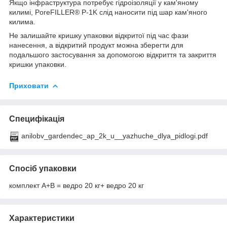
Якщо інфраструктура потребує гідроізоляції у кам'яному
килимі, PoreFILLER® P-1K слід наносити під шар кам'яного
килима.
Не залишайте кришку упаковки відкритої під час фази
нанесення, а відкритий продукт можна зберегти для
подальшого застосування за допомогою відкриття та закриття
кришки упаковки.
Приховати
Специфікація
anilobv_gardendec_ap_2k_u__yazhuche_dlya_pidlogi.pdf
Спосіб упаковки
комплект А+В = ведро 20 кг+ ведро 20 кг
Характеристики