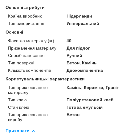
Основні атрибути
Країна виробник
Нідерланди
Тип використання
Універсальний
Основні
Фасовка матеріалу (кг)
40
Призначення матеріалу
Для підлог
Спосіб нанесення
Ручний
Тип поверхні
Бетон, Камінь
Кількість компонентів
Двокомпонентна
Користувальницькі характеристики
Тип приклеюваного
Камінь, Кераміка, Граніт
матеріалу
Тип клею
Поліуретановий клей
Стан клею
Готова емульсія
Тип приклеюваного
Бетон
виробу
Приховати