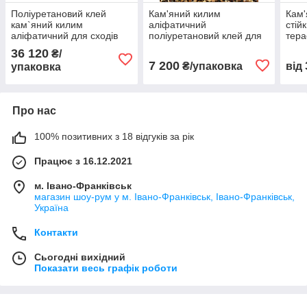
Поліуретановий клей
Кам'яний килим
Кам'
кам`яний килим
аліфатичний
стій
аліфатичний для сходів
поліуретановий клей для
тера
терас балконів
вертикалі Anilo
/ 8 
36 120
₴/
автостоянок садових
WallBINDER 1K відро 4 кг
мар
7 200
₴/упаковка
від
упаковка
доріжок GardenDEC AF-1K
відро 20 кг
Про нас
100% позитивних з 18 відгуків за рік
Працює з 16.12.2021
м. Івано-Франківськ
магазин шоу-рум у м. Івано-Франківськ, Івано-Франківськ,
Україна
Контакти
Сьогодні вихідний
Показати весь графік роботи