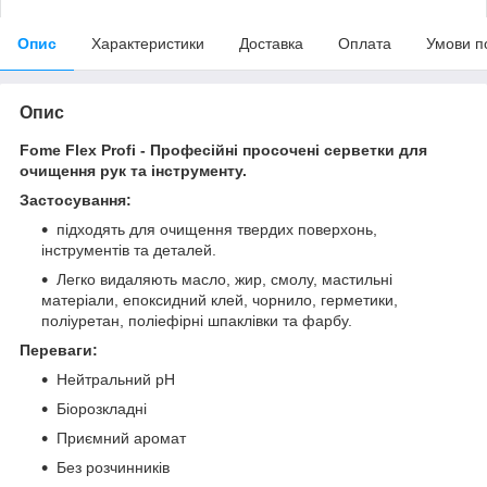
Опис
Характеристики
Доставка
Оплата
Умови п
Опис
Fome Flex Profi - Професійні просочені серветки для
очищення рук та інструменту.
Застосування:
підходять для очищення твердих поверхонь,
інструментів та деталей.
Легко видаляють масло, жир, смолу, мастильні
матеріали, епоксидний клей, чорнило, герметики,
поліуретан, поліефірні шпаклівки та фарбу.
Переваги:
Нейтральний pH
Біорозкладні
Приємний аромат
Без розчинників