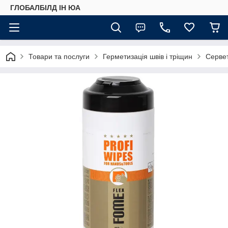
ГЛОБАЛБІЛД ІН ЮА
Товари та послуги
Герметизація швів і тріщин
Сервет