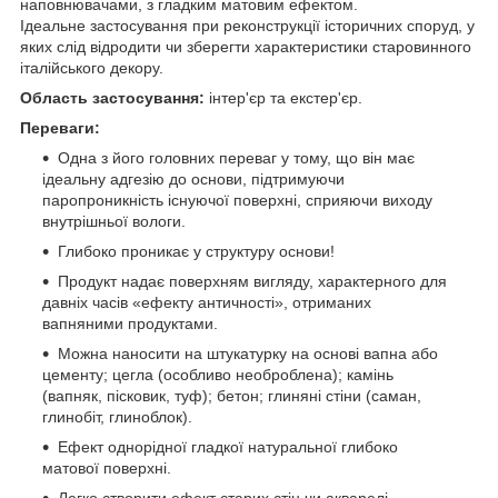
наповнювачами, з гладким матовим ефектом.
Ідеальне застосування при реконструкції історичних споруд, у
яких слід відродити чи зберегти характеристики старовинного
італійського декору.
Область застосування:
інтер'єр та екстер'єр.
Переваги:
Одна з його головних переваг у тому, що він має
ідеальну адгезію до основи, підтримуючи
паропроникність існуючої поверхні, сприяючи виходу
внутрішньої вологи.
Глибоко проникає у структуру основи!
Продукт надає поверхням вигляду, характерного для
давніх часів «ефекту античності», отриманих
вапняними продуктами.
Можна наносити на штукатурку на основі вапна або
цементу; цегла (особливо необроблена); камінь
(вапняк, пісковик, туф); бетон; глиняні стіни (саман,
глинобіт, глиноблок).
Ефект однорідної гладкої натуральної глибоко
матової поверхні.
Легко створити ефект старих стін чи акварелі.