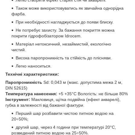
Також може використовуватись як звичайна однорідна
фарба.
При необхідності нагладжується до появи блиску.
Не потребує захисту. За бажання покриття можна
покрити гідрофобізатором Idrocem.
Матеріал нетоксичний, незаймистий, екологічно
чистий.
Висока паропроникність та стійкість до плісняви.
Легко наноситься.
Технічні характеристики:
Паропроникність
Sd: 0,043 м (макс. допустима межа 2 м,
DIN 52615)
Температура нанесення:
+5 +35°С Вологість: не більше 80%
Інструмент:
Макловиця, щітка подвійна (ефект акварелі),
губка в залежності від бажаної фактури.
Перший шар розбавити чистою питною водою на
20÷50%;
другий шар, через 4 години при температурі 20°C,
розведений питною водою на 25÷50%.