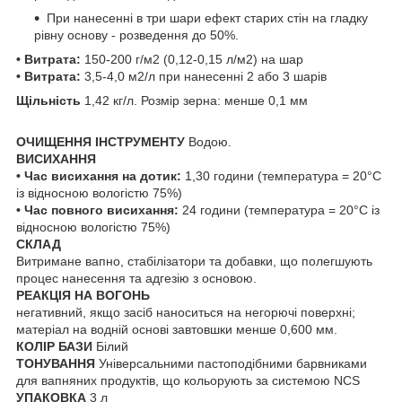
При нанесенні в три шари ефект старих стін на гладку
рівну основу - розведення до 50%.
• Витрата:
150-200 г/м2 (0,12-0,15 л/м2) на шар
• Витрата:
3,5-4,0 м2/л при нанесенні 2 або 3 шарів
Щільність
1,42 кг/л. Розмір зерна: менше 0,1 мм
ОЧИЩЕННЯ ІНСТРУМЕНТУ
Водою.
ВИСИХАННЯ
• Час висихання на дотик:
1,30 години (температура = 20°C
із відносною вологістю 75%)
• Час повного висихання:
24 години (температура = 20°C із
відносною вологістю 75%)
СКЛАД
Витримане вапно, стабілізатори та добавки, що полегшують
процес нанесення та адгезію з основою.
РЕАКЦІЯ НА ВОГОНЬ
негативний, якщо засіб наноситься на негорючі поверхні;
матеріал на водній основі завтовшки менше 0,600 мм.
КОЛІР БАЗИ
Білий
ТОНУВАННЯ
Універсальними пастоподібними барвниками
для вапняних продуктів, що кольорують за системою NCS
УПАКОВКА
3 л