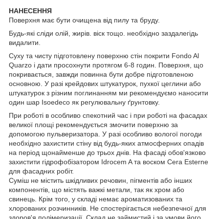
НАНЕСЕННЯ
Поверхня має бути очищена від пилу та бруду.
Будь-які сліди олій, жирів. віск тощо. необхідно заздалегідь
видалити.
Суху та чисту підготовлену поверхню стін покрити Fondo Al
Quarzo і дати просохнути протягом 6-8 годин. Поверхня, що
покривається, завжди повинна бути добре підготовленою
основною. У разі крейдових штукатурок, пухкої цеглини або
штукатурок з різним поглинанням ми рекомендуємо наносити
один шар Isoedeco як регулювальну ґрунтовку.
При роботі в особливо спекотний час і при роботі на фасадах
великої площі рекомендується змочити поверхню за
допомогою пульверизатора. У разі особливо вологої погоди
необхідно захистити стіну від будь-яких атмосферних опадів
на період щонайменше до трьох днів. На фасаді обов'язково
захистити гідрофобізатором Idrocem A та воском Cera Esterne
для фасадних робіт.
Суміш не містить шкідливих речовин, пігментів або інших
компонентів, що містять важкі метали, так як хром або
свинець. Крім того, у складі немає ароматизованих та
хлорованих розчинників. Не спостерігається небезпечної для
здоров'я полімеризації. Склад не займистий і за умови його