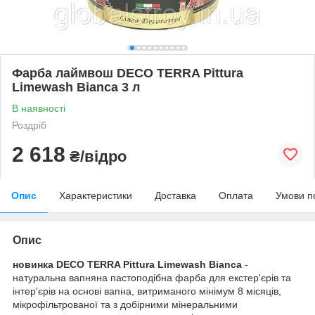
Фарба лаймвош DECO TERRA Pittura
Limewash Bianca 3 л
В наявності
Роздріб
2 618
₴/відро
Опис
Характеристики
Доставка
Оплата
Умови п
Опис
новинка DECO TERRA Pittura Limewash Bianca
-
натуральна вапняна пастоподібна фарба для екстер'єрів та
інтер'єрів на основі вапна, витриманого мінімум 8 місяців,
мікрофільтрованої та з добірними мінеральними