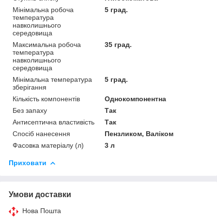
Мінімальна робоча
5 град.
температура
навколишнього
середовища
Максимальна робоча
35 град.
температура
навколишнього
середовища
Мінімальна температура
5 град.
зберігання
Кількість компонентів
Однокомпонентна
Без запаху
Так
Антисептична властивість
Так
Спосіб нанесення
Пензликом, Валіком
Фасовка матеріалу (л)
3 л
Приховати
Умови доставки
Нова Пошта