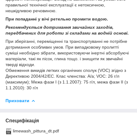
правильної технічної експлуатації є нетоксичною,
нешкідливою речовиною.
При попаданні у вічі ретельно промити водою.
Рекомендується дотримання звичайних заходів,
передбачених для роботи зі складами на водній основі.
При зберіганні, переміщенні та транспортуванні не потрібне
дотримання особливих умов. При випадковому пролитті
суміші необхідно зібрати, використовуючи інертні абсорбуючі
матеріали, такі як пісок, глина тощо. і знищити як звичайні
тверді відходи.
Обмеження викидів летких органічних сполук (VOC) згідно з
Директивою 2004/42/EC. Клас членства: A/a; VOC: 26 г/л
(максимум); Межа фази I (з 1.1.2007): 75 г/л, межа фази II (з
1.1.2010): 30 г/л
Приховати
Специфікація
limewash_pittura_dt.pdf