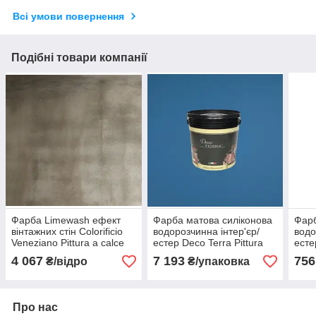
Всі умови повернення
Подібні товари компанії
Фарба Limewash ефект
Фарба матова силіконова
Фарб
вінтажних стін Colorificio
водорозчинна інтер'єр/
водо
Veneziano Pittura a calce
естер Deco Terra Pittura
есте
USA 5 л
Economica База A
Econ
4 067
7 193
756
₴/відро
₴/упаковка
фасовка 14 л
упак
Про нас