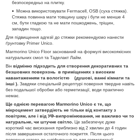
безпосередньо на плитку.
Можна використовувати Fermacell, OSB (суха стяжка).
Стяжка повинна мати товщину шару і бути не менше 4
см, бути гладкою та не мати пошкоджень, тріщин,
западин тощо.
Для підвищення адгезії до стяжки рекомендуємо нанести
ґрунтовку Primer Unico.
Marmorino Unico Floor заснований на формулі високоякісних
натуральних смол та Таделакт Лайм.
Він
відмінно підходить для створення декоративних та
безшовних поверхонь в приміщеннях з високим
навантаженням та вологістю (душові, ванні кімнати та
інші ).
Завдяки спеціальній рецептурі поверхня твердне навіть
без подальшої обробки або герметизації, води практично
немає.
Ще однією перевагою Marmorino Unico є те, що
мікроцемент затвердіють не тільки від контакту з
повітрям, але і від УФ-випромінювання, не важливо чи то
натуральне, чи штучне світло.
Це забезпечує дуже
короткий час висихання приблизно від 2 хвилин до 4 годин
після завершення остаточного покриття. Після цього
поверхня готова до шліфування та для герметизації.