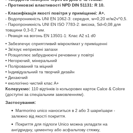
- Протиковзкі властивості NPD DIN 51131: R 10.
- Класифікація якості повітря у приміщенні: A+.
- Водопроникність UNI EN 1062-3: середня, w=0,20 кг/м2ч^0,5.
- Паропроникність UNI EN ISO 7783-2: висока, Sd=0,08 для
товщини 0,3-0,7 мм.
- Реакція на вогонь EN 13501-1: Клас A2 s1 d0
• Забезпечує сприятливий мікроклімат у приміщенні
• Зв'язує неприємні запахи
• Розщеплює забруднюючі речовини у повітрі
• Негорючий, мінеральний
• Полірований та міцний
• Індивідуальний та творчий дизайн
• Дихаючий
• екологічно чистий клас А+
Колеруємо:
110 відтінків із кольорових карток Calce & Colore
(доступні за спеціальним замовленням).
Застосування:
Marmorino unico наноситься в 2 або 3 шари/шари -
залежно від якості покриття.
Покриття для підлоги Unico можна укладати на
ангідридну, цементну або асфальтову стяжку,