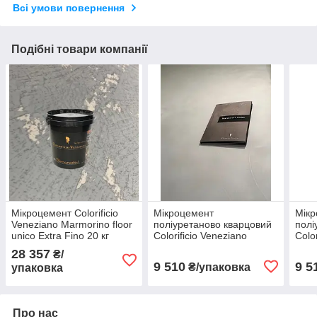
Всі умови повернення
Подібні товари компанії
Мікроцемент Colorificio
Мікроцемент
Мік
Veneziano Marmorino floor
поліуретаново кварцовий
полі
unico Extra Fino 20 кг
Colorificio Veneziano
Colo
білий
Marmorino floor unico Fino
Marm
28 357
₴/
5 кг
Medi
9 510
9 5
₴/упаковка
упаковка
Про нас