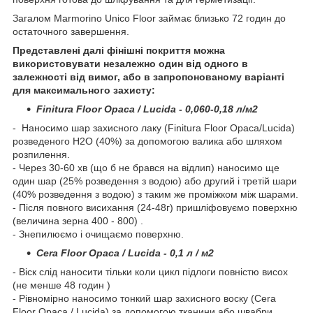
Загалом Marmorino Unico Floor займає близько 72 годин до
остаточного завершення.
Представлені далі фінішні покриття можна
використовувати незалежно один від одного в
залежності від вимог, або в запропонованому варіанті
для максимального захисту:
Finitura Floor Opaca / Lucida - 0,060-0,18 л/м2
- Наносимо шар захисного лаку (Finitura Floor Opaca/Lucida)
розведеного H2O (40%) за допомогою валика або шляхом
розпилення.
- Через 30-60 хв (що б не брався на відлип) наносимо ще
один шар (25% розведення з водою) або другий і третій шари
(40% розведення з водою) з таким же проміжком між шарами.
- Після повного висихання (24-48г) пришліфовуємо поверхню
(величина зерна 400 - 800) .
- Знепилюємо і очищаємо поверхню.
Cera Floor Opaca / Lucida - 0,1 л / м2
- Віск слід наносити тільки коли цикл підлоги повністю висох
(не менше 48 годин )
- Рівномірно наносимо тонкий шар захисного воску (Cera
Floor Opaca / Lucida) за допомогою тканини або швабри.