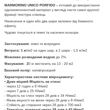
MARMORINO UNICO PORFIDO – г
отовий до використання
однокомпонентний матеріал у вигляді пасти самої крупної
фракції текстура сланець
Нанесення в один або два шари залежно від бажаного
ефекту.
Чудово тонується в темні та насичені кольори.
Застосування:
зовні та всередині.
Витрата: 1 кг
/м2 на один шар, в 2 шари - 1,5 кг/м2
Можливо розведення водою
до 2%.
Фасування: 2
0 кг вистачить на 13 - 20 м2
Базовий колір:
напівпрозорий
Характеристики системи мікроцементу:
• Дуже міцний Міцність на стиск:
- через 12 годин ≥ 8 Н/мм2
- через 7 днів ≥ 25 Н/мм2
- Міцність на стиск через 28 днів ≥ 34 Н/мм2.
- Межа міцності на вигин через 28 днів ≥ 8 Н/мм2.
- Стійкість до стирання через 28 днів ≤ 700 мм3
- Твердість поверхні через 28 днів ≥ 42 Н/мм2.